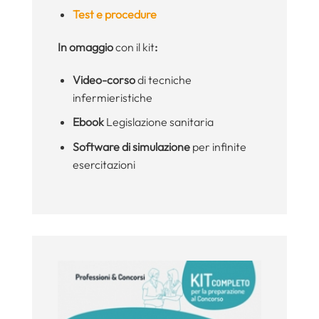
Test e procedure
In omaggio
con il kit
:
Video-corso
di tecniche
infermieristiche
Ebook
Legislazione sanitaria
Software di simulazione
per infinite
esercitazioni