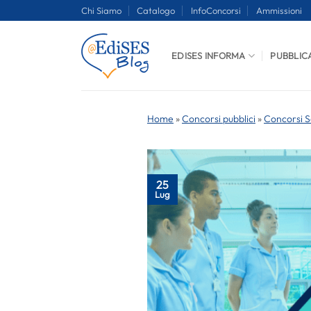
Salta
Chi Siamo
Catalogo
InfoConcorsi
Ammissioni
ai
contenuti
EDISES INFORMA
PUBBLIC
Home
»
Concorsi pubblici
»
Concorsi S
25
Lug