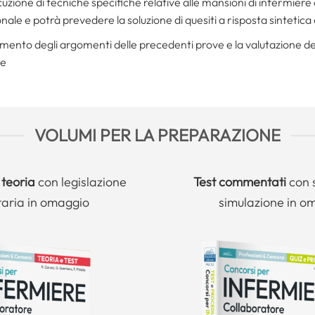
cuzione di tecniche specifiche relative alle mansioni di infermiere o
onale e potrà prevedere la soluzione di quesiti a risposta sintetica 
mento degli argomenti delle precedenti prove e la valutazione de
he
VOLUMI PER LA PREPARAZIONE
 teoria
con legislazione
Test commentati
con 
taria in omaggio
simulazione in o