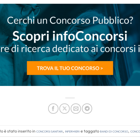
 è stato inserito in
Concorsi Sanitari
,
Infermieri
e taggato
bandi di concorso
,
concor