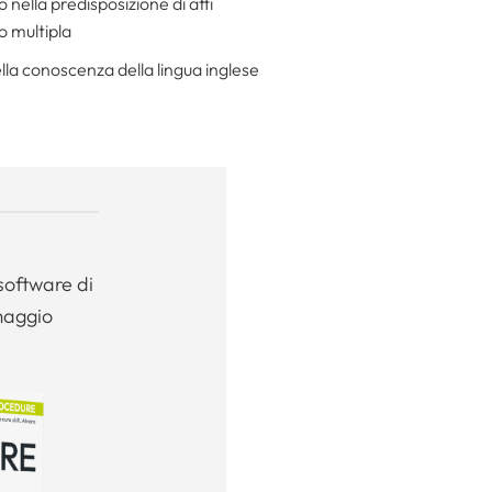
 nella predisposizione di atti
o multipla
lla conoscenza della lingua inglese
software di
maggio