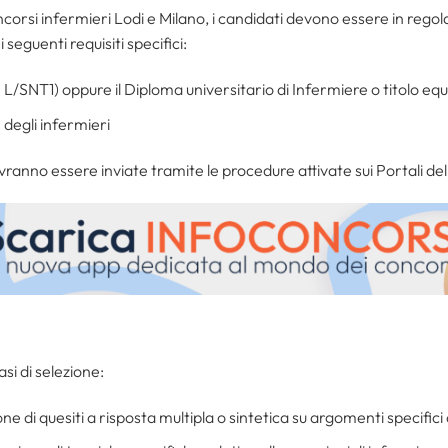
corsi infermieri Lodi e Milano, i candidati devono essere in regol
i seguenti requisiti specifici:
e L/SNT1) oppure il Diploma universitario di Infermiere o titolo eq
 degli infermieri
nno essere inviate tramite le procedure attivate sui Portali dell
si di selezione:
one di quesiti a risposta multipla o sintetica su argomenti specifici 