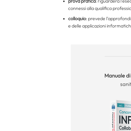
prova pratica
: riguarderà l’ese
connessi alla qualifica professi
colloquio
: prevede l’approfondi
e delle applicazioni informatic
Manuale
di
sani