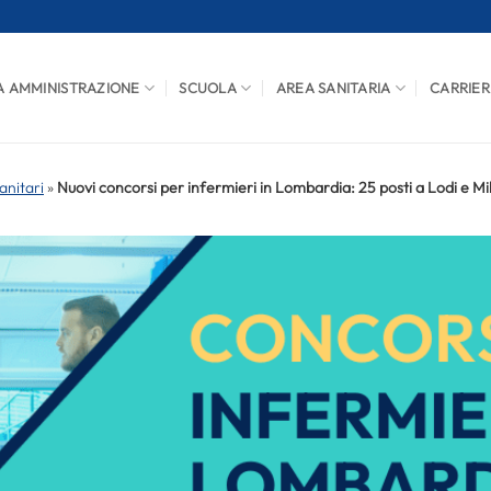
A AMMINISTRAZIONE
SCUOLA
AREA SANITARIA
CARRIER
anitari
»
Nuovi concorsi per infermieri in Lombardia: 25 posti a Lodi e M