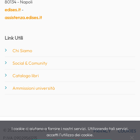
80134 - Napoli
edises.it
-
assistenza.edises.it
Link Utili
Chi Siamo
Social & Comunity
Catalogo libri
Ammissioni università
I cookie ci aiutano a fornire i nostri servizi. Utilizzando tali servizi,
© 2026 EdiSES Edizioni S.r.l. -
PRIVACY
COOKIES
accetti l'utilizzo dei cookie.
P.IVA 09029561215