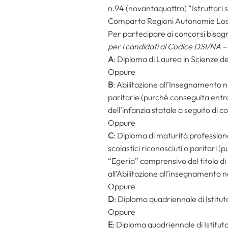
n.94 (novantaquattro) “Istruttori 
Comparto Regioni Autonomie Loca
Per partecipare ai concorsi biso
per i candidati al Codice DSI/NA 
A
: Diploma di Laurea in Scienze de
Oppure
B
: Abilitazione all’Insegnamento n
paritarie (purché conseguita entr
dell’infanzia statale a seguito di c
Oppure
C
: Diploma di maturità professional
scolastici riconosciuti o paritari
“Egeria” comprensivo del titolo di
all’Abilitazione all’insegnamento ne
Oppure
D
: Diploma quadriennale di Istit
Oppure
E
: Diploma quadriennale di Istitu