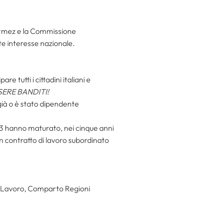
ormez e la Commissione
rte interesse nazionale.
e tutti i cittadini italiani e
ERE BANDITI!
 già o è stato dipendente
013 hanno maturato, nei cinque anni
on contratto di lavoro subordinato
i Lavoro, Comparto Regioni