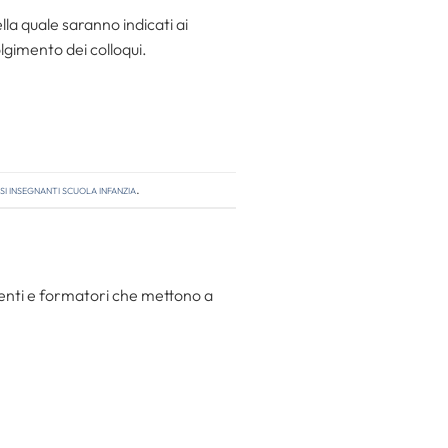
lla quale saranno indicati ai
olgimento dei colloqui.
i insegnanti scuola infanzia
.
centi e formatori che mettono a