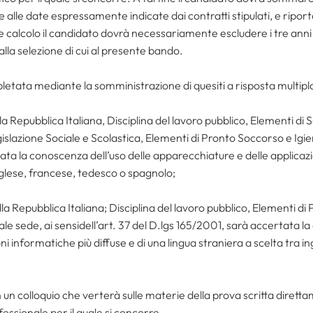
lle date espressamente indicate dai contratti stipulati, e riportare
le calcolo il candidato dovrà necessariamente escludere i tre anni 
lla selezione di cui al presente bando.
pletata mediante la somministrazione di quesiti a risposta multipla
a Repubblica Italiana, Disciplina del lavoro pubblico, Elementi di
gislazione Sociale e Scolastica, Elementi di Pronto Soccorso e Igiene
ata la conoscenza dell’uso delle apparecchiature e delle applicazio
inglese, francese, tedesco o spagnolo;
a Repubblica Italiana; Disciplina del lavoro pubblico, Elementi di
le sede, ai sensidell’art. 37 del D.lgs 165/2001, sarà accertata la
i informatiche più diffuse e di una lingua straniera a scelta tra i
n un colloquio che verterà sulle materie della prova scritta dirett
fessionale per il quale si concorre.