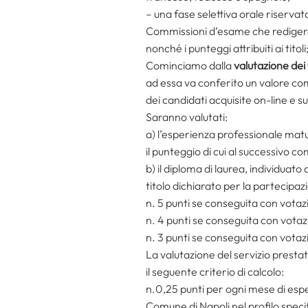
– una fase selettiva orale riservat
Commissioni d’esame che redigeran
nonché i punteggi attribuiti ai titoli
Cominciamo dalla
valutazione dei t
ad essa va conferito un valore com
dei candidati acquisite on-line e 
Saranno valutati:
a) l’esperienza professionale mat
il punteggio di cui al successivo 
b) il diploma di laurea, individuato
titolo dichiarato per la partecipaz
n. 5 punti se conseguita con votaz
n. 4 punti se conseguita con votaz
n. 3 punti se conseguita con votaz
La valutazione del servizio presta
il seguente criterio di calcolo:
n.0,25 punti per ogni mese di esp
Comune di Napoli nel profilo specifi