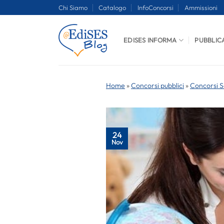
Salta
Chi Siamo
Catalogo
InfoConcorsi
Ammissioni
ai
contenuti
EDISES INFORMA
PUBBLIC
Home
»
Concorsi pubblici
»
Concorsi S
24
Nov