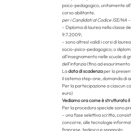
psico-pedagogico, unitamente all’A
corso abilitante.
per i Candidati al Codice ISE/NA –
– Diploma di laurea nella classe de
9.7.2009;
– sono altresì validi i corsi di laur
socio-psico-pedagogico; o diploma 
all’insegnamento nelle scuole di g
dell’infanzia (fino ad esaurimento d
La
data di scadenza
per la presen
il sistema step-one, domanda di am
Per la partecipazione a ciascun c
euro)
Vediamo ora come è strutturato i
Per la procedura speciale sono pr
– una fase selettiva scritta, consis
concorre, alle tecnologie informa
francese, tedesco e spagnolo;