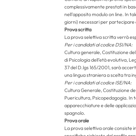
complessivamente prestati in base a
nell’apposito modulo on line. In ta
giorni) necessari per partecipare a
Prova scritta
La prova selettiva scritta verrà es
Per i candidati al codice DSI/NA:
Cultura generale, Costituzione dell
di Psicologia dell’età evolutiva, Le
37 del D.lgs 165/2001, sarà accert
una lingua straniera a scelta tra 
Per i candidati al codice ISE/NA:
Cultura Generale, Costituzione dell
Puericultura, Psicopedagogia. In ta
apparecchiature e delle applicazion
spagnolo.
Prova orale
La prova selettiva orale consiste i
specifiche richieste dal profilo pro