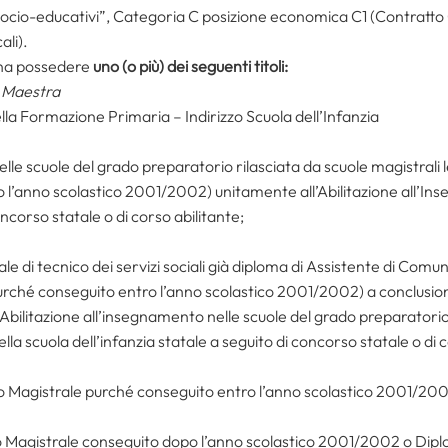
socio-educativi”, Categoria C posizione economica C1 (Contratto 
li).
gna possedere
uno (o più) dei seguenti titoli:
– Maestra
lla Formazione Primaria – Indirizzo Scuola dell’Infanzia
elle scuole del grado preparatorio rilasciata da scuole magistrali
o l’anno scolastico 2001/2002) unitamente all’Abilitazione all’In
oncorso statale o di corso abilitante;
e di tecnico dei servizi sociali già diploma di Assistente di Comunit
 (purché conseguito entro l’anno scolastico 2001/2002) a conclusi
 Abilitazione all’insegnamento nelle scuole del grado preparatorio
lla scuola dell’infanzia statale a seguito di concorso statale o di c
uto Magistrale purché conseguito entro l’anno scolastico 2001/200
to Magistrale conseguito dopo l’anno scolastico 2001/2002 o Dip