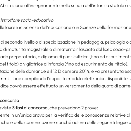
bilitazione all’insegnamento nella scuola dell’infanzia statale a s
 Istruttore socio-educativo
lle lauree in Scienze dell’educazione o in Scienze della formazion
ea di secondo livello o di specializzazione in pedagogia, psicologia o
di maturità magistrale o di maturità rilasciato dal liceo socio-ps
rado preparatorio, o diploma di puericultrice (fino ad esaurimento 
el titolo) o vigilatrice d’infanzia (fino ad esaurimento del titolo).
tazione delle domande è il 12 Dicembre 2014, e va presentata esc
missione compilando l’apposito modulo elettronico disponibile sul
odice dovrà essere effettuato un versamento della quota di parte
l concorso
eviste
3 fasi di concorso,
che prevedono 2 prove:
tente in un’unica prova per la verifica delle conoscenze relative al 
tiche e della comunicazione nonché ad una delle seguenti lingue d