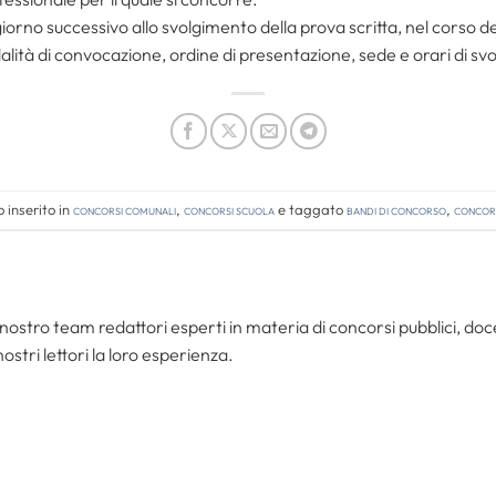
iorno successivo allo svolgimento della prova scritta, nel corso de
odalità di convocazione, ordine di presentazione, sede e orari di sv
 inserito in
Concorsi comunali
,
Concorsi Scuola
e taggato
bandi di concorso
,
concors
nostro team redattori esperti in materia di concorsi pubblici, do
ostri lettori la loro esperienza.