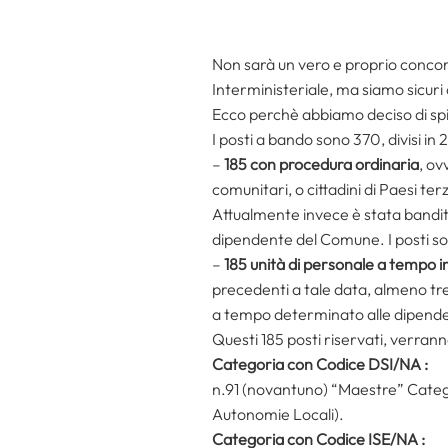
Non sarà un vero e proprio concor
Interministeriale, ma siamo sicuri 
Ecco perchè abbiamo deciso di spi
I posti a bando sono 370, divisi in 
–
185 con procedura ordinaria
, ov
comunitari, o cittadini di Paesi terzi
Attualmente invece è stata bandit
dipendente del Comune. I posti son
–
185 unità di personale a tempo 
precedenti a tale data, almeno tre 
a tempo determinato alle dipende
Questi 185 posti riservati, verrann
Categoria con Codice DSI/NA :
n.91 (novantuno) “Maestre” Categ
Autonomie Locali).
Categoria con Codice ISE/NA :