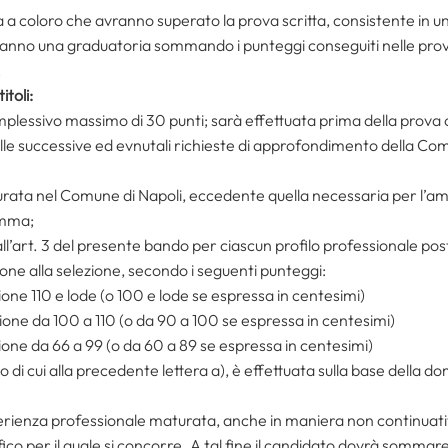
a a coloro che avranno superato la prova scritta, consistente in u
no una graduatoria sommando i punteggi conseguiti nelle prova 
;
itoli:
plessivo massimo di 30 punti; sarà effettuata prima della prova or
sulle successive ed evnutali richieste di approfondimento della C
urata nel Comune di Napoli, eccedente quella necessaria per l’a
comma;
 all’art. 3 del presente bando per ciascun profilo professionale pos
ione alla selezione, secondo i seguenti punteggi:
ione 110 e lode (o 100 e lode se espressa in centesimi)
ione da 100 a 110 (o da 90 a 100 se espressa in centesimi)
ione da 66 a 99 (o da 60 a 89 se espressa in centesimi)
to di cui alla precedente lettera a), è effettuata sulla base della
erienza professionale maturata, anche in maniera non continuativ
co per il quale si concorre. A tal fine il candidato dovrà sommare tu