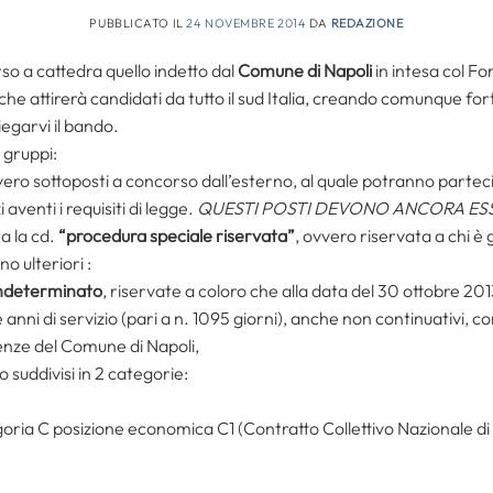
PUBBLICATO IL
24 NOVEMBRE 2014
DA
REDAZIONE
so a cattedra quello indetto dal
Comune di Napoli
in intesa col F
che attirerà candidati da tutto il sud Italia, creando comunque fo
egarvi il bando.
2 gruppi:
vero sottoposti a concorso dall’esterno, al quale potranno partecipar
 aventi i requisiti di legge.
QUESTI POSTI DEVONO ANCORA ESS
a la cd.
“procedura speciale riservata”
, ovvero riservata a chi è
o ulteriori :
indeterminato
, riservate a coloro che alla data del 30 ottobre 2
anni di servizio (pari a n. 1095 giorni), anche non continuativi, c
nze del Comune di Napoli,
o suddivisi in 2 categorie:
oria C posizione economica C1 (Contratto Collettivo Nazionale d