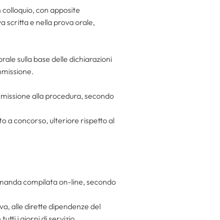
n colloquio, con apposite
scritta e nella prova orale,
ale sulla base delle dichiarazioni
ommissione.
mmissione alla procedura, secondo
to a concorso, ulteriore rispetto al
 domanda compilata on-line, secondo
a, alle dirette dipendenze del
tti i giorni di servizio