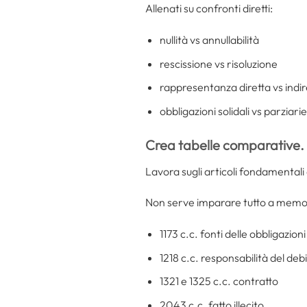
Allenati su confronti diretti:
nullità vs annullabilità
rescissione vs risoluzione
rappresentanza diretta vs indir
obbligazioni solidali vs parziarie
Crea tabelle comparative. 
Lavora sugli articoli fondamentali 
Non serve imparare tutto a memoria.
1173 c.c. fonti delle obbligazioni
1218 c.c. responsabilità del deb
1321 e 1325 c.c. contratto
2043 c.c. fatto illecito