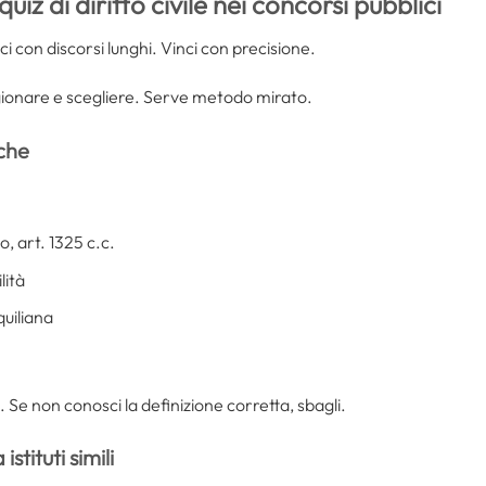
uiz di diritto civile nei concorsi pubblici
ci con discorsi lunghi. Vinci con precisione.
gionare e scegliere. Serve metodo mirato.
iche
o, art. 1325 c.c.
lità
quiliana
 Se non conosci la definizione corretta, sbagli.
stituti simili