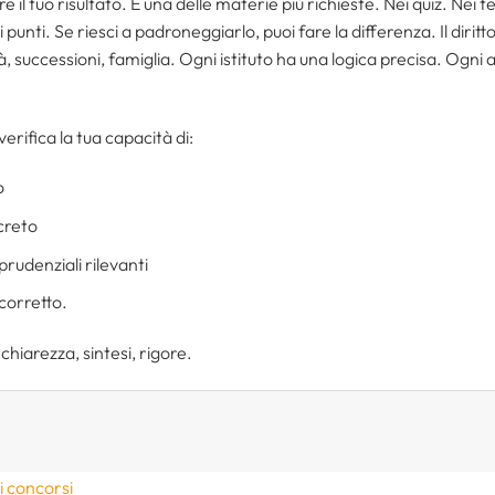
re il tuo risultato. È una delle materie più richieste. Nei quiz. Nei te
punti. Se riesci a padroneggiarlo, puoi fare la differenza. Il diritto
à, successioni, famiglia. Ogni istituto ha una logica precisa. Ogni 
 verifica la tua capacità di:
o
creto
rudenziali rilevanti
 corretto.
chiarezza, sintesi, rigore.
ei concorsi