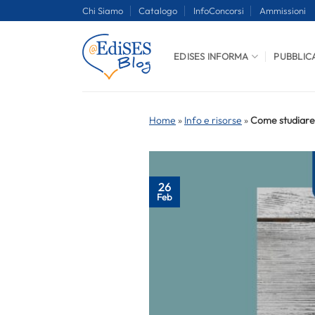
Salta
Chi Siamo
Catalogo
InfoConcorsi
Ammissioni
ai
contenuti
EDISES INFORMA
PUBBLIC
Home
»
Info e risorse
»
Come studiare il
26
Feb