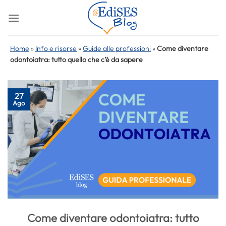
Salta
ai
contenuti
Home
»
Info e risorse
»
Guide alle professioni
»
Come diventare
odontoiatra: tutto quello che c’è da sapere
27
Ago
Come diventare odontoiatra: tutto