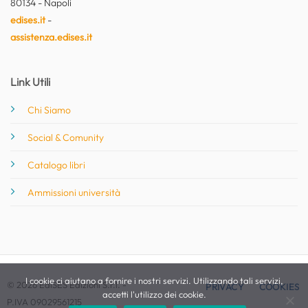
80134 - Napoli
edises.it
-
assistenza.edises.it
Link Utili
Chi Siamo
Social & Comunity
Catalogo libri
Ammissioni università
I cookie ci aiutano a fornire i nostri servizi. Utilizzando tali servizi,
© 2026 EdiSES Edizioni S.r.l. -
PRIVACY
COOKIES
accetti l'utilizzo dei cookie.
P.IVA 09029561215