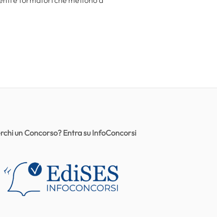
centi e formatori che mettono a
rchi un Concorso? Entra su InfoConcorsi