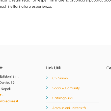
nostro team redattori esperti in materia di concorsi pubblici, do
ostri lettori la loro esperienza.
ti
Link Utili
Ce
dizioni S.r.l.
Chi Siamo
Dante, 89
Social & Comunity
 Napoli
t
-
Catalogo libri
nza.edises.it
Ammissioni università