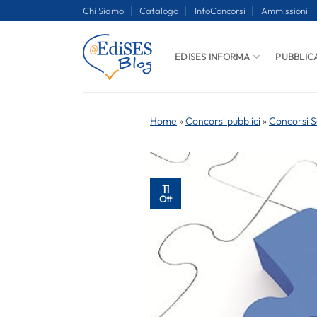
Salta
Chi Siamo
Catalogo
InfoConcorsi
Ammissioni
ai
contenuti
EDISES INFORMA
PUBBLIC
Home
»
Concorsi pubblici
»
Concorsi S
11
Ott