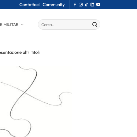
Contattaci |
Community
E MILITARI
entazione altri titoli