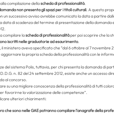
alla compilazione della
scheda di professionalità
.
domanda non presenta gli spazi per i titoli culturali
. A questo propo
on un successivo avviso avrebbe comunicato la data a partire dall
alla data di scadenza del termine di presentazione della domanda e va
012.
 a compilare la
scheda di professionalità
per poi scoprire che la s
sono iscritti nelle graduatorie ad esaurimento
.
, il ministero aveva specificato che “dal 6 ottobre al 7 novembre 201
ggiornare la propria scheda della professionalità con le informazion
anze del sistema Polis, tuttavia, per chi presenta la domanda di pa
l D.D.G. n. 82 del 24 settembre 2012, esiste anche un accesso dire
da al concorso.
re su una migliore conoscenza della professionalità di tutti color
er favorirne la valorizzazione delle competenze”.
icare ulteriori chiarimenti:
coloro che sono nelle GAE potranno compilare l’anagrafe della profe