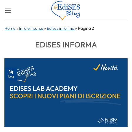
Salta
ai
contenuti
Home
»
Info e risorse
»
Edises informa
»
Pagina 2
EDISES INFORMA
14
Lug