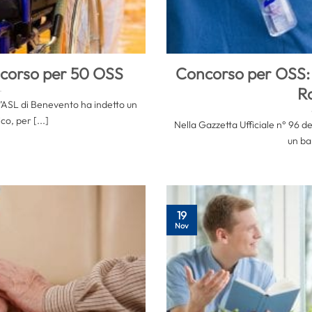
corso per 50 OSS
Concorso per OSS: 1
R
l’ASL di Benevento ha indetto un
o, per [...]
Nella Gazzetta Ufficiale n° 96 d
un ban
19
Nov