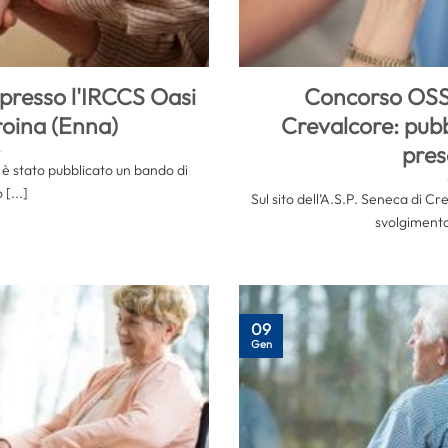
presso l'IRCCS Oasi
Concorso OSS 
roina (Enna)
Crevalcore: pubbl
pres
0 è stato pubblicato un bando di
[...]
Sul sito dell’A.S.P. Seneca di Cre
svolgimento 
09
Gen