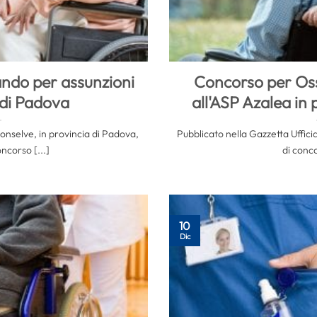
ndo per assunzioni
Concorso per Oss
 di Padova
all'ASP Azalea in 
onselve, in provincia di Padova,
Pubblicato nella Gazzetta Uffic
ncorso [...]
di conco
10
Dic