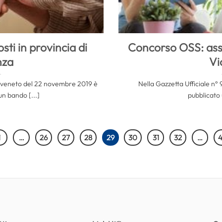
ti in provincia di
Concorso OSS: assu
nza
Vi
ne veneto del 22 novembre 2019 è
Nella Gazzetta Ufficiale n°
un bando [...]
pubblicato 
1
…
26
27
28
29
30
31
32
…