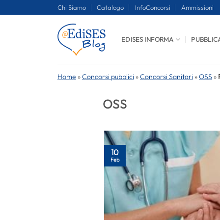
Salta
Chi Siamo
Catalogo
InfoConcorsi
Ammissioni
ai
contenuti
EDISES INFORMA
PUBBLIC
Home
»
Concorsi pubblici
»
Concorsi Sanitari
»
OSS
»
OSS
10
Feb