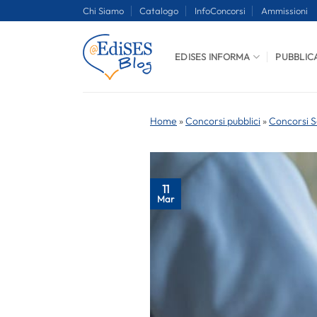
Salta
Chi Siamo
Catalogo
InfoConcorsi
Ammissioni
ai
contenuti
EDISES INFORMA
PUBBLIC
Home
»
Concorsi pubblici
»
Concorsi S
11
Mar