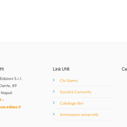
ti
Link Utili
Ce
dizioni S.r.l.
Chi Siamo
Dante, 89
Social & Comunity
 Napoli
t
-
Catalogo libri
nza.edises.it
Ammissioni università