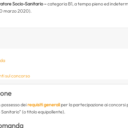
atore Socio-Sanitario –
categoria B1, a tempo pieno ed indetermi
 10 marzo 2020).
nda
ti sul concorso
ione
in possesso dei
requisiti generali
per la partecipazione ai concorsi pu
anitario” (o titolo equipollente).
domanda