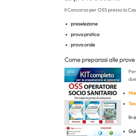
Il Concorso per OSS presso la Casa
preselezione
prova pratica
prova orale
Come preparasi alle prove
Per
due
Man
Tes
In 
Gui