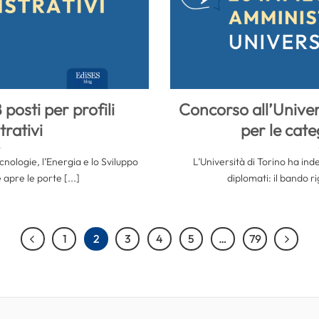
posti per profili
Concorso all’Univers
rativi
per le cate
nologie, l’Energia e lo Sviluppo
L’Università di Torino ha in
apre le porte [...]
diplomati: il bando ri
1
2
3
4
5
…
79