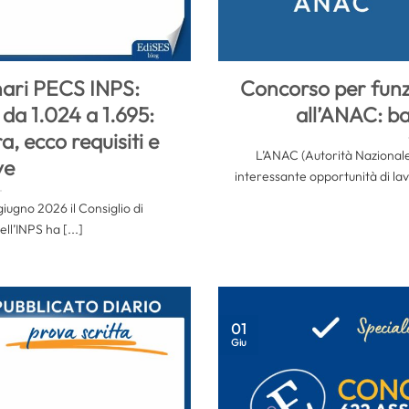
ari PECS INPS:
Concorso per funz
 da 1.024 a 1.695:
all’ANAC: ba
a, ecco requisiti e
L’ANAC (Autorità Nazionale
ve
interessante opportunità di lav
giugno 2026 il Consiglio di
l’INPS ha [...]
01
Giu