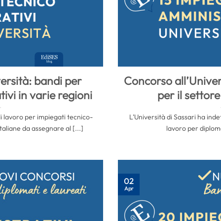
ersità: bandi per
Concorso all’Univers
ivi in varie regioni
per il settor
 lavoro per impiegati tecnico-
L’Università di Sassari ha ind
taliane da assegnare al [...]
lavoro per diplomati
02
Apr