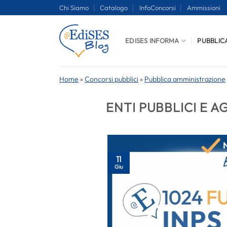
Salta
Chi Siamo
Catalogo
InfoConcorsi
Ammissioni
ai
contenuti
EDISES INFORMA
PUBBLIC
Home
»
Concorsi pubblici
»
Pubblica amministrazione
ENTI PUBBLICI E A
11
Giu