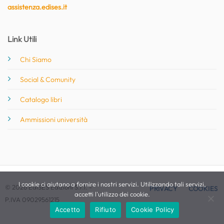
assistenza.edises.it
Link Utili
Chi Siamo
Social & Comunity
Catalogo libri
Ammissioni università
I cookie ci aiutano a fornire i nostri servizi. Utilizzando tali servizi,
© 2026 EdiSES Edizioni S.r.l. -
PRIVACY
COOKIES
accetti l'utilizzo dei cookie.
P.IVA 09029561215
Accetto
Rifiuto
Cookie Policy