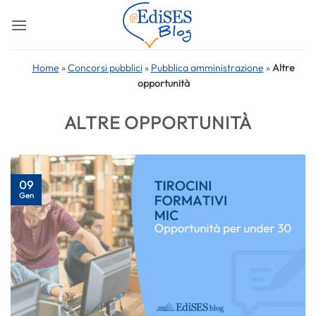
Salta
ai
contenuti
Home
»
Concorsi pubblici
»
Pubblica amministrazione
»
Altre
opportunità
ALTRE OPPORTUNITÀ
09
Gen