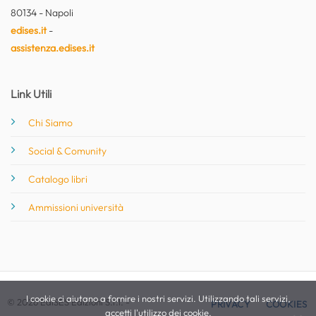
80134 - Napoli
edises.it
-
assistenza.edises.it
Link Utili
Chi Siamo
Social & Comunity
Catalogo libri
Ammissioni università
I cookie ci aiutano a fornire i nostri servizi. Utilizzando tali servizi,
© 2026 EdiSES Edizioni S.r.l. -
PRIVACY
COOKIES
accetti l'utilizzo dei cookie.