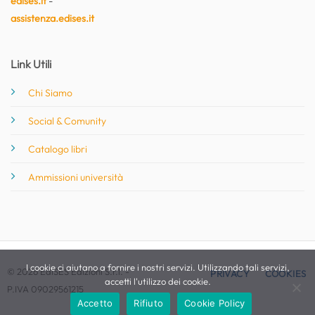
edises.it
-
assistenza.edises.it
Link Utili
Chi Siamo
Social & Comunity
Catalogo libri
Ammissioni università
I cookie ci aiutano a fornire i nostri servizi. Utilizzando tali servizi,
© 2026 EdiSES Edizioni S.r.l. -
PRIVACY
COOKIES
accetti l'utilizzo dei cookie.
P.IVA 09029561215
Accetto
Rifiuto
Cookie Policy