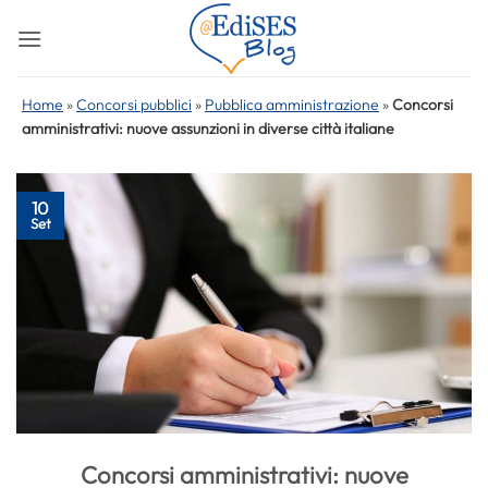
Salta
ai
contenuti
Home
»
Concorsi pubblici
»
Pubblica amministrazione
»
Concorsi
amministrativi: nuove assunzioni in diverse città italiane
10
Set
Concorsi amministrativi: nuove