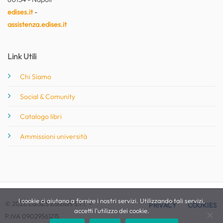
edises.it
-
assistenza.edises.it
Link Utili
Chi Siamo
Social & Comunity
Catalogo libri
Ammissioni università
I cookie ci aiutano a fornire i nostri servizi. Utilizzando tali servizi,
© 2026 EdiSES Edizioni S.r.l. -
PRIVACY
COOKIES
accetti l'utilizzo dei cookie.
P.IVA 09029561215