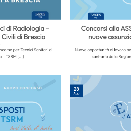
i di Radiologia –
Concorsi alla AS
Civili di Brescia
nuove assunzion
ncorso per Tecnici Sanitari di
Nuove opportunità di lavoro per
 – TSRM [...]
sanitario della Regio
28
Ago