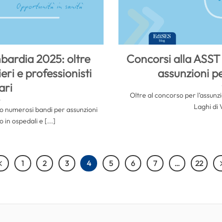
bardia 2025: oltre
Concorsi alla ASST 
eri e professionisti
assunzioni per
ari
Oltre al concorso per l’assunz
Laghi di 
 numerosi bandi per assunzioni
in ospedali e [...]
1
2
3
4
5
6
7
…
22