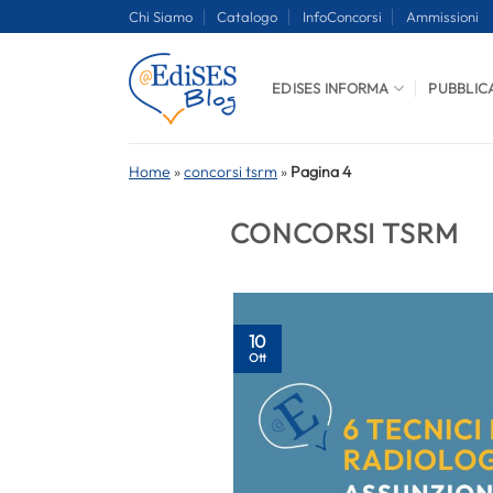
Salta
Chi Siamo
Catalogo
InfoConcorsi
Ammissioni
ai
contenuti
EDISES INFORMA
PUBBLIC
Home
»
concorsi tsrm
»
Pagina 4
CONCORSI TSRM
10
Ott