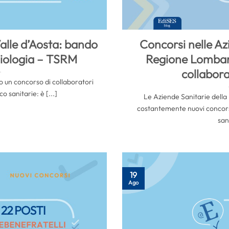
alle d’Aosta: bando
Concorsi nelle Az
diologia – TSRM
Regione Lombard
collabora
to un concorso di collaboratori
o sanitarie: è [...]
Le Aziende Sanitarie dell
costantemente nuovi concorsi
sani
19
Ago