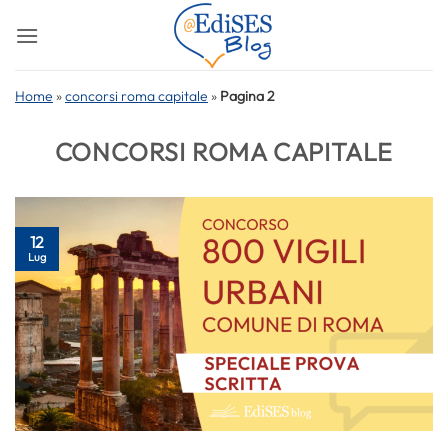
Salta
ai
contenuti
Home
»
concorsi roma capitale
»
Pagina 2
CONCORSI ROMA CAPITALE
12
Lug