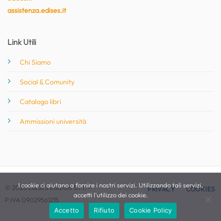
assistenza.edises.it
Link Utili
Chi Siamo
Social & Comunity
Catalogo libri
Ammissioni università
I cookie ci aiutano a fornire i nostri servizi. Utilizzando tali servizi,
© 2026 EdiSES Edizioni S.r.l. -
PRIVACY
COOKIES
accetti l'utilizzo dei cookie.
P.IVA 09029561215
Accetto
Rifiuto
Cookie Policy