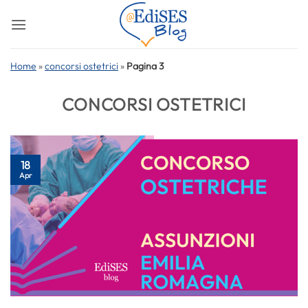
Salta
ai
contenuti
Home
»
concorsi ostetrici
»
Pagina 3
CONCORSI OSTETRICI
18
Apr