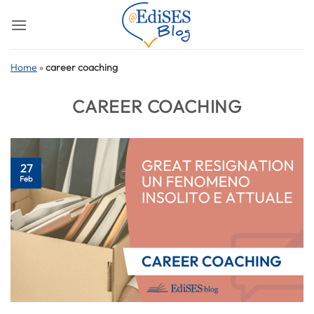
Salta
ai
contenuti
Home
»
career coaching
CAREER COACHING
27
Feb