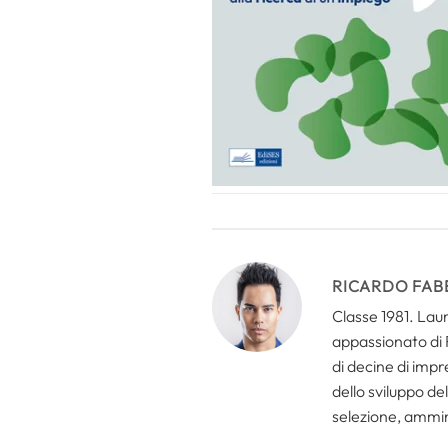
RICARDO FAB
Classe 1981. Lau
appassionato di
di decine di impr
dello sviluppo de
selezione, ammin