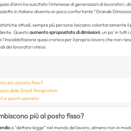
aio d’anni ha suscitato l’interesse di generazioni di lavoratori, di
radotto in italiano diventa un poco confortante “Grande Dimissio
atistiche attuali, sempre più persone lasciano volontariamente il
cedente. Questo
aumento spropositato di dimissioni
, un po’ in tutti
te l’insoddisfazione quasi cronica per il proprio lavoro che non ries
li dei lavoratori stessi.
no più al posto fisso?
meno delle Great Resignation
i e spunti operativi
mbiscono più al posto fisso?
endio
a “dettare legge” nel mondo del lavoro, almeno non in modo a