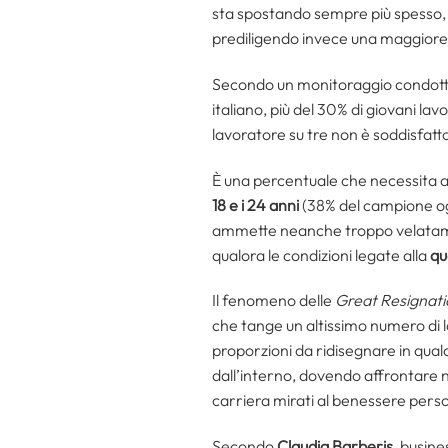
sta spostando sempre più spesso, so
prediligendo invece una maggiore a
Secondo un monitoraggio condotto d
italiano, più del 30% di giovani lav
lavoratore su tre non è soddisfatt
È una percentuale che necessita a
18 e i 24 anni
(38% del campione og
ammette neanche troppo velatam
qualora le condizioni legate alla
qu
Il fenomeno delle
Great Resignati
che tange un altissimo numero di l
proporzioni da ridisegnare in qua
dall’interno, dovendo affrontare nu
carriera mirati al benessere pers
Secondo
Claudia Barberis
, busin