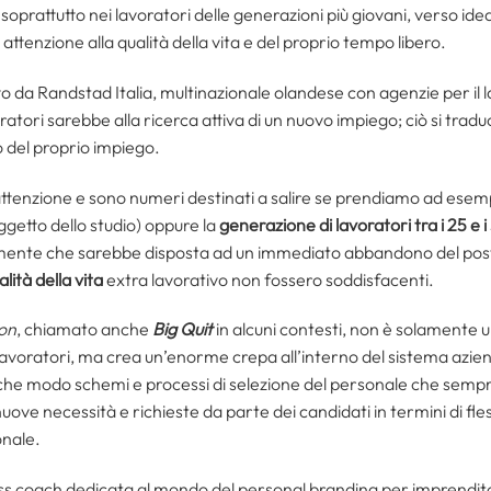
prattutto nei lavoratori delle generazioni più giovani, verso ideal
ttenzione alla qualità della vita e del proprio tempo libero.
a Randstad Italia, multinazionale olandese con agenzie per il lav
oratori sarebbe alla ricerca attiva di un nuovo impiego; ciò si tradu
o del proprio impiego.
ttenzione e sono numeri destinati a salire se prendiamo ad esem
getto dello studio) oppure la
generazione di lavoratori tra i 25 e i
ente che sarebbe disposta ad un immediato abbandono del pos
alità della vita
extra lavorativo non fossero soddisfacenti.
on
, chiamato anche
Big Quit
in alcuni contesti, non è solamente 
avoratori, ma crea un’enorme crepa all’interno del sistema azienda
lche modo schemi e processi di selezione del personale che semp
ove necessità e richieste da parte dei candidati in termini di fles
onale.
ess coach dedicata al mondo del personal branding per imprenditor