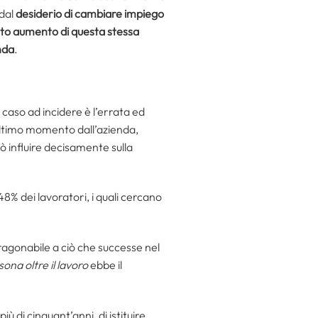
 dal
desiderio di cambiare impiego
o aumento di questa stessa
enda
.
 caso ad incidere è l’errata ed
l’ultimo momento dall’azienda,
ò influire decisamente sulla
l 48% dei lavoratori, i quali cercano
aragonabile a ciò che successe nel
sona oltre il lavoro
ebbe il
iù di cinquant’anni, di istituire