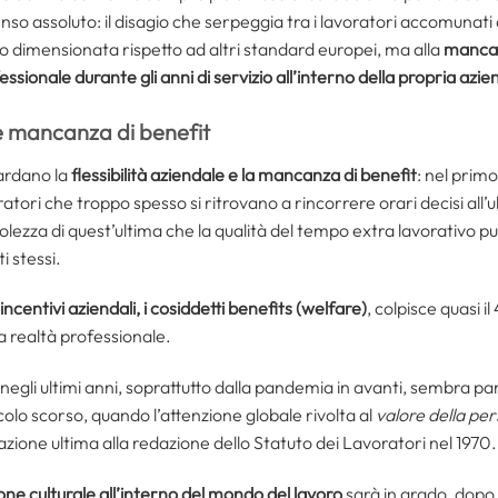
so assoluto: il disagio che serpeggia tra i lavoratori accomunati
to dimensionata rispetto ad altri standard europei, ma alla
mancat
essionale durante gli anni di servizio all’interno della propria azi
 e mancanza di benefit
uardano la
flessibilità aziendale e la mancanza di benefit
: nel primo
oratori che troppo spesso si ritrovano a rincorrere orari decisi al
olezza di quest’ultima che la qualità del tempo extra lavorativo pu
i stessi.
ncentivi aziendali, i cosiddetti benefits (welfare)
, colpisce quasi i
ria realtà professionale.
 negli ultimi anni, soprattutto dalla pandemia in avanti, sembra p
colo scorso, quando l’attenzione globale rivolta al
valore della per
ione ultima alla redazione dello Statuto dei Lavoratori nel 1970.
one culturale all’interno del mondo del lavoro
sarà in grado, dopo p