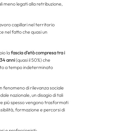
i meno legati alla retribuzione,
oro capillari nel territorio
ce nel fatto che quasi un
pio la
fascia d’età compresa tra i
 34 anni
(quasi il 50%) che
to a tempo indeterminato
un fenomeno di rilevanza sociale
le nazionale, un disagio di tali
re più spesso vengono trasformati
sibilità, formazione e percorsi di
i e professionisti: