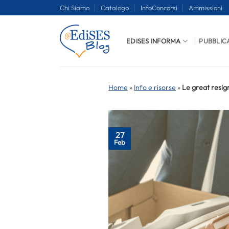
Salta
Chi Siamo
Catalogo
InfoConcorsi
Ammissioni
ai
contenuti
EDISES INFORMA
PUBBLIC
Home
»
Info e risorse
»
Le great resig
27
Feb