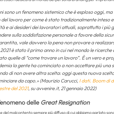
ni sono un fenomeno sistemico che è esploso oggi, ma 
o del lavoro per come è stato tradizionalmente inteso 
tà e ai desideri dei lavoratori attuali, soprattutto i più
edere sulla soddisfazione personale a favore della sicu
arantita, vale davvero la pena non provare a realizzar
 2021 è stato il primo anno in cui nel mondo le ricerche
rato quelle di “come trovare un lavoro”. È un vero e pr
mia la gente ha cominciato a non accettare più una ser
o di non avere altra scelta: oggi questa nuova scelta 
ominciare da capo.» (Maurizio Carucci,
I dati. Boom di d
estre del 2021
, su avvenire.it, 21 gennaio 2022)
 fenomeno delle
Great Resignation
se del malcontento sempre più diffuso di cui abbiamo parlato sono