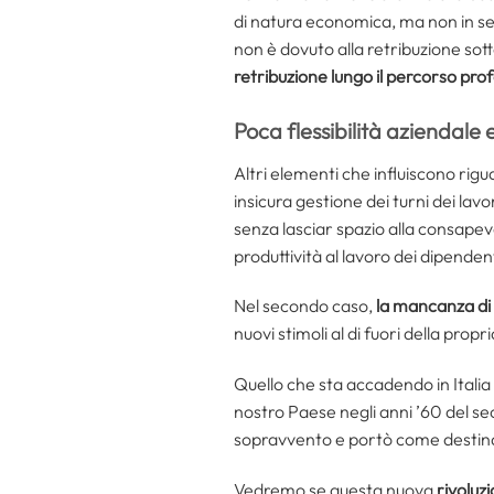
di natura economica, ma non in sen
non è dovuto alla retribuzione sot
retribuzione lungo il percorso prof
Poca flessibilità aziendale
Altri elementi che influiscono rig
insicura gestione dei turni dei lav
senza lasciar spazio alla consapev
produttività al lavoro dei dipendent
Nel secondo caso,
la mancanza di i
nuovi stimoli al di fuori della prop
Quello che sta accadendo in Italia
nostro Paese negli anni ’60 del se
sopravvento e portò come destinaz
Vedremo se questa nuova
rivoluzi