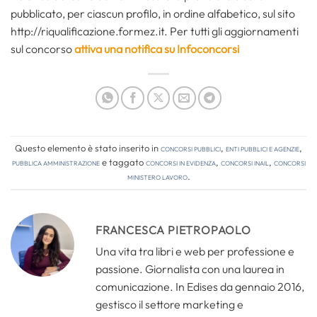
pubblicato, per ciascun profilo, in ordine alfabetico, sul sito
http://riqualificazione.formez.it. Per tutti gli aggiornamenti
sul concorso
attiva una notifica su Infoconcorsi
Questo elemento è stato inserito in
Concorsi pubblici
,
Enti pubblici e agenzie
,
Pubblica amministrazione
e taggato
concorsi in evidenza
,
concorsi inail
,
concorsi
ministero lavoro
.
FRANCESCA PIETROPAOLO
Una vita tra libri e web per professione e
passione. Giornalista con una laurea in
comunicazione. In Edises da gennaio 2016,
gestisco il settore marketing e