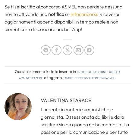
Se ti sei iscritto al concorso ASMEL non perdere nessuna
novità attivando una
notifica
su
Infoconcorsi
. Riceverai
aggiornamenti appena disponibili in tempo reale e non
dimenticare di scaricare anche l’App!
Questo elemento è stato inserito in
Enti locali e regioni
,
Pubblica
amministrazione
e taggato
bandi di concorso
,
concorsi asmel
.
VALENTINA STARACE
Laureata in materie umanistiche e
giornalista. Ossessionata dai libri e dalla
scrittura sin da quando ne ho memoria. La
passione per la comunicazione e per tutto