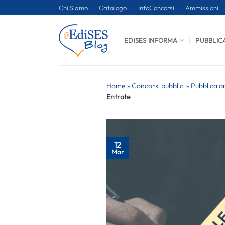
Salta
Chi Siamo
Catalogo
InfoConcorsi
Ammissioni
ai
contenuti
EDISES INFORMA
PUBBLIC
Home
»
Concorsi pubblici
»
Pubblica a
Entrate
12
Mar