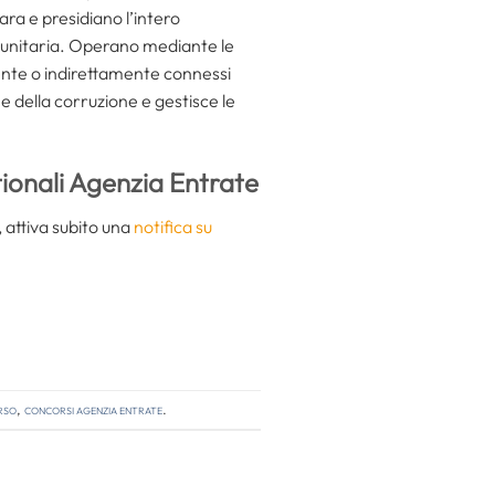
ara e presidiano l’intero
omunitaria. Operano mediante le
nte o indirettamente connessi
ne della corruzione e gestisce le
ionali Agenzia Entrate
 attiva subito una
notifica su
rso
,
concorsi agenzia entrate
.