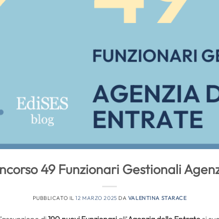
oncorso 49 Funzionari Gestionali Agenz
PUBBLICATO IL
12 MARZO 2025
DA
VALENTINA STARACE
l’assunzione di
190 nuovi Funzionari
all’
Agenzia delle Entrate
si sv