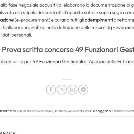
e alla fase negoziale acquisitiva, elaborano la documentazione di g
zzato alla stipula dei contratti d’appalto sotto e sopra soglia c
iazione
(e-procurement) e curano tutti gli
adempimenti
direttame
. Collaborano, inoltre, nella definizione delle misure di prevenzio
i dati personali.
 Prova scritta concorso 49 Funzionari Gest
 concorso per 49 Funzionari Gestionali all’Agenzia delle Entrate,
nserito in
Amministrazioni Centrali
,
Pubblica amministrazione
e taggato
bandi di conco
TARACE