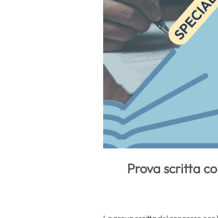
Prova scritta c
La prova scritta del concorso per 