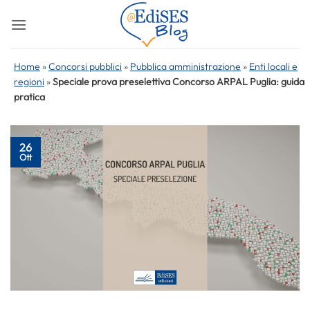
Salta
ai
contenuti
Home
»
Concorsi pubblici
»
Pubblica amministrazione
»
Enti locali e
regioni
»
Speciale prova preselettiva Concorso ARPAL Puglia: guida
pratica
26
Ott