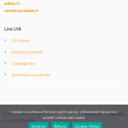
edises.it
-
assistenza.edises.it
Link Utili
Chi Siamo
Social & Comunity
Catalogo libri
Ammissioni università
I cookie ci aiutano a fornire i nostri servizi. Utilizzando tali servizi,
© 2026 EdiSES Edizioni S.r.l. -
PRIVACY
COOKIES
accetti l'utilizzo dei cookie.
P.IVA 09029561215
Accetto
Rifiuto
Cookie Policy