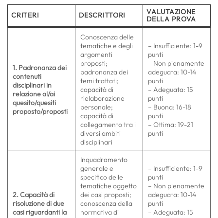
VALUTAZIONE
CRITERI
DESCRITTORI
DELLA PROVA
Conoscenza delle
tematiche e degli
– Insufficiente: 1-9
argomenti
punti
proposti;
– Non pienamente
1. Padronanza dei
padronanza dei
adeguata: 10-14
contenuti
temi trattati;
punti
disciplinari in
capacità di
– Adeguata: 15
relazione al/ai
rielaborazione
punti
quesito/quesiti
personale;
– Buona: 16-18
proposto/proposti
capacità di
punti
collegamento tra i
– Ottima: 19-21
diversi ambiti
punti
disciplinari
Inquadramento
generale e
– Insufficiente: 1-9
specifico delle
punti
tematiche oggetto
– Non pienamente
2. Capacità di
dei casi proposti;
adeguata: 10-14
risoluzione di due
conoscenza della
punti
casi riguardanti la
normativa di
– Adeguata: 15