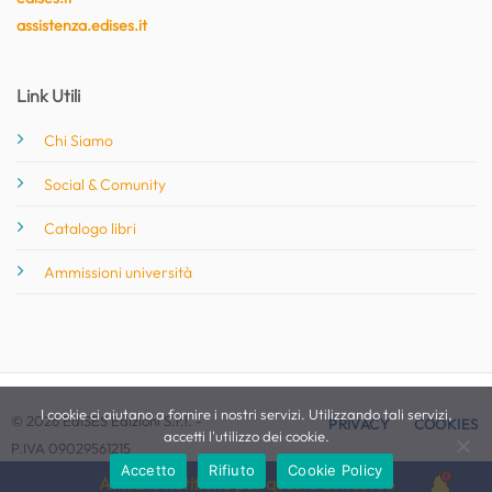
assistenza.edises.it
Link Utili
Chi Siamo
Social & Comunity
Catalogo libri
Ammissioni università
I cookie ci aiutano a fornire i nostri servizi. Utilizzando tali servizi,
© 2026 EdiSES Edizioni S.r.l. -
PRIVACY
COOKIES
accetti l'utilizzo dei cookie.
P.IVA 09029561215
Accetto
Rifiuto
Cookie Policy
Attiva le notifiche per questo concorso