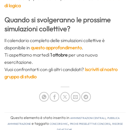
di logica
Quando si svolgeranno le prossime
simulazioni collettive?
Il calendario completo delle simulazioni collettive è
disponibile in
questo approfondimento
.
Ti aspettiamo martedì
1 ottobre
per una nuova
esercitazione.
Vuoi confrontarti con gli altri candidati?
Iscriviti al nostro
gruppo di studio
Questo elemento è stato inserito in
Amministrazioni Centrali
,
Pubblica
amministrazione
e taggato
concorsi mic
,
prove preselettive concorsi
,
risorse
didattiche
.