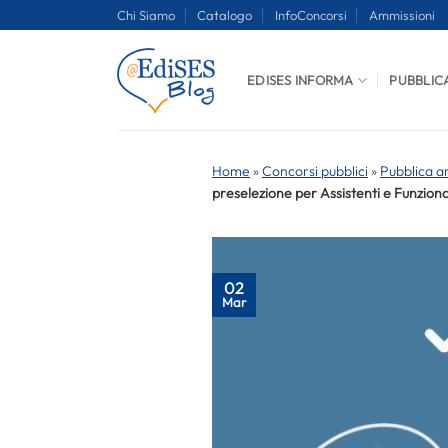
Salta
Chi Siamo
Catalogo
InfoConcorsi
Ammissioni
ai
contenuti
EDISES INFORMA
PUBBLIC
Home
»
Concorsi pubblici
»
Pubblica a
preselezione per Assistenti e Funziona
02
Mar