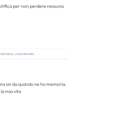
notifica per non perdere nessuna
 concorso
,
concorsi inps
.
ttura sin da quando ne ho memoria.
la mia vita