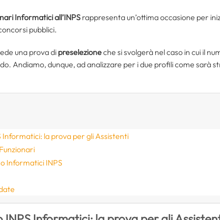
nari Informatici all’INPS
rappresenta un’ottima occasione per inizi
 concorsi pubblici.
vede una prova di
preselezione
che si svolgerà nel caso in cui il 
ndo. Andiamo, dunque, ad analizzare per i due profili come sarà stru
nformatici: la prova per gli Assistenti
o Funzionari
o Informatici INPS
 date
INPS Informatici: la prova per gli Assistent