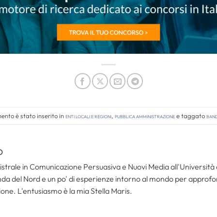
nto è stato inserito in
Enti locali e regioni
,
Pubblica amministrazione
e taggato
band
O
trale in Comunicazione Persuasiva e Nuovi Media all'Università de
da del Nord e un po' di esperienze intorno al mondo per approfondi
one. L'entusiasmo è la mia Stella Maris.