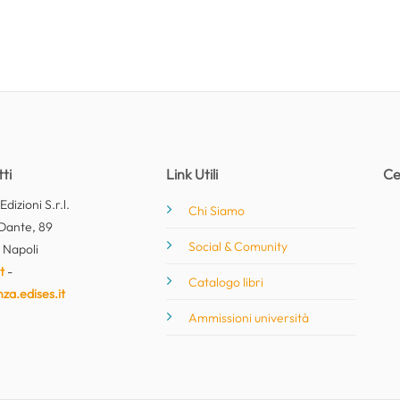
ti
Link Utili
Ce
dizioni S.r.l.
Chi Siamo
Dante, 89
Social & Comunity
 Napoli
t
-
Catalogo libri
nza.edises.it
Ammissioni università