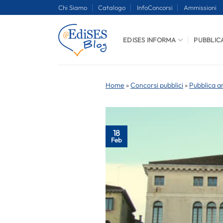
Salta
Chi Siamo
Catalogo
InfoConcorsi
Ammissioni
ai
contenuti
EDISES INFORMA
PUBBLIC
Home
»
Concorsi pubblici
»
Pubblica a
18
Feb