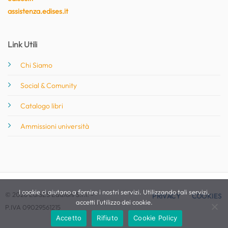
assistenza.edises.it
Link Utili
Chi Siamo
Social & Comunity
Catalogo libri
Ammissioni università
I cookie ci aiutano a fornire i nostri servizi. Utilizzando tali servizi,
© 2026 EdiSES Edizioni S.r.l. -
PRIVACY
COOKIES
accetti l'utilizzo dei cookie.
P.IVA 09029561215
Accetto
Rifiuto
Cookie Policy