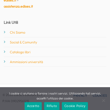
edises.it
-
assistenza.edises.it
Link Utili
Chi Siamo
Social & Comunity
Catalogo libri
Ammissioni università
I cookie ci aiutano a fornire i nostri servizi. Utilizzando tali servizi,
© 2026 EdiSES Edizioni S.r.l. -
PRIVACY
COOKIES
accetti l'utilizzo dei cookie.
P.IVA 09029561215
Accetto
Rifiuto
Cookie Policy