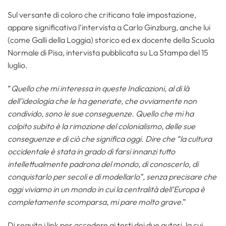
Sul versante di coloro che criticano tale impostazione,
appare significativa l’intervista a Carlo Ginzburg, anche lui
(come Galli della Loggia) storico ed ex docente della Scuola
Normale di Pisa, intervista pubblicata su La Stampa del 15
luglio.
“
Quello che mi interessa in queste Indicazioni, al di là
dell’ideologia che le ha generate, che ovviamente non
condivido, sono le sue conseguenze. Quello che mi ha
colpito subito è la rimozione del colonialismo, delle sue
conseguenze e di ciò che significa oggi. Dire che “la cultura
occidentale è stata in grado di farsi innanzi tutto
intellettualmente padrona del mondo, di conoscerlo, di
conquistarlo per secoli e di modellarlo”, senza precisare che
oggi viviamo in un mondo in cui la centralità dell’Europa è
completamente scomparsa, mi pare molto grave
.”
Di seguito i link per accedere ai testi dei due autori, la cui