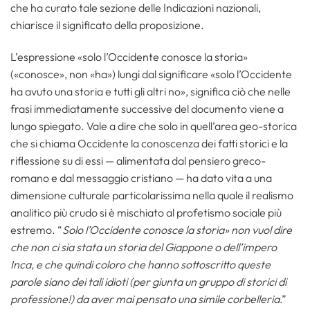
che ha curato tale sezione delle Indicazioni nazionali,
chiarisce il significato della proposizione.
L’espressione «solo l’Occidente conosce la storia»
(«conosce», non «ha») lungi dal significare «solo l’Occidente
ha avuto una storia e tutti gli altri no», significa ciò che nelle
frasi immediatamente successive del documento viene a
lungo spiegato. Vale a dire che solo in quell’area geo-storica
che si chiama Occidente la conoscenza dei fatti storici e la
riflessione su di essi — alimentata dal pensiero greco-
romano e dal messaggio cristiano — ha dato vita a una
dimensione culturale particolarissima nella quale il realismo
analitico più crudo si è mischiato al profetismo sociale più
estremo. “
Solo l’Occidente conosce la storia» non vuol dire
che non ci sia stata un storia del Giappone o dell’impero
Inca, e che quindi coloro che hanno sottoscritto queste
parole siano dei tali idioti (per giunta un gruppo di storici di
professione!) da aver mai pensato una simile corbelleria
.”