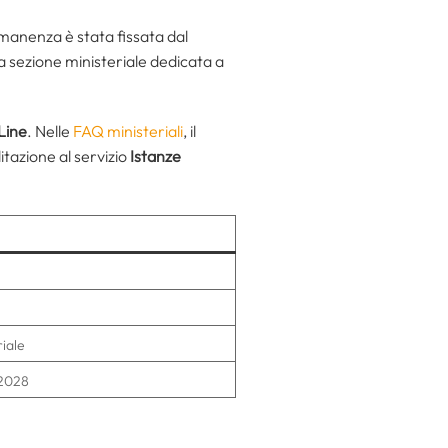
manenza è stata fissata dal
a sezione ministeriale dedicata a
Line
. Nelle
FAQ ministeriali
, il
litazione al servizio
Istanze
riale
/2028