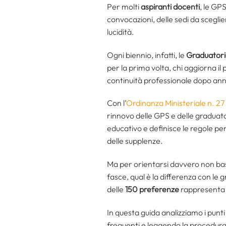
Per molti
aspiranti docenti
, le GP
convocazioni, delle sedi da sceglie
lucidità.
Ogni biennio, infatti, le
Graduatorie
per la prima volta, chi aggiorna i
continuità professionale dopo ann
Con l’
Ordinanza Ministeriale n. 27
rinnovo delle GPS e delle graduatori
educativo e definisce le regole pe
delle supplenze.
Ma per orientarsi davvero non ba
fasce, qual è la differenza con le 
delle
150 preferenze
rappresenta u
In questa guida analizziamo i punti
frequenti e leggendo la procedur