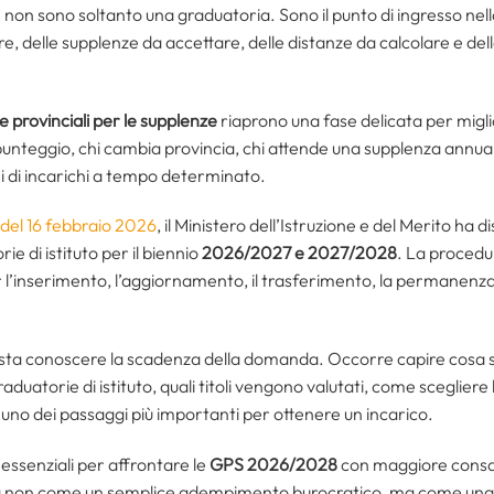
S non sono soltanto una graduatoria. Sono il punto di ingresso nella
re, delle supplenze da accettare, delle distanze da calcolare e de
 provinciali per le supplenze
riaprono una fase delicata per migliai
l punteggio, chi cambia provincia, chi attende una supplenza annual
i di incarichi a tempo determinato.
 del 16 febbraio 2026
, il Ministero dell’Istruzione e del Merito ha d
e di istituto per il biennio
2026/2027 e 2027/2028
. La procedu
r l’inserimento, l’aggiornamento, il trasferimento, la permanenza
sta conoscere la scadenza della domanda. Occorre capire cosa 
graduatorie di istituto, quali titoli vengono valutati, come sceglie
no dei passaggi più importanti per ottenere un incarico.
 essenziali per affrontare le
GPS 2026/2028
con maggiore consape
a non come un semplice adempimento burocratico, ma come una 