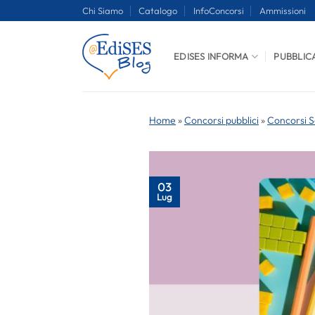
Salta
Chi Siamo
Catalogo
InfoConcorsi
Ammissioni
ai
contenuti
EDISES INFORMA
PUBBLIC
Home
»
Concorsi pubblici
»
Concorsi S
03
Lug