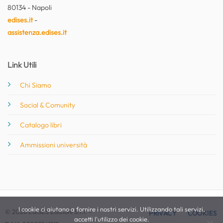
80134 - Napoli
edises.it
-
assistenza.edises.it
Link Utili
Chi Siamo
Social & Comunity
Catalogo libri
Ammissioni università
I cookie ci aiutano a fornire i nostri servizi. Utilizzando tali servizi,
© 2026 EdiSES Edizioni S.r.l. -
PRIVACY
COOKIES
accetti l'utilizzo dei cookie.