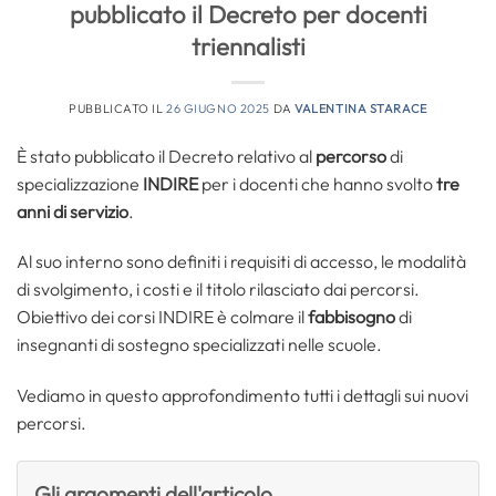
pubblicato il Decreto per docenti
triennalisti
PUBBLICATO IL
26 GIUGNO 2025
DA
VALENTINA STARACE
È stato pubblicato il Decreto relativo al
percorso
di
specializzazione
INDIRE
per i docenti che hanno svolto
tre
anni di servizio
.
Al suo interno sono definiti i requisiti di accesso, le modalità
di svolgimento, i costi e il titolo rilasciato dai percorsi.
Obiettivo dei corsi INDIRE è colmare il
fabbisogno
di
insegnanti di sostegno specializzati nelle scuole.
Vediamo in questo approfondimento tutti i dettagli sui nuovi
percorsi.
Gli argomenti dell'articolo