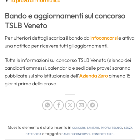
la prova di informatica
Bando e aggiornamenti sul concorso
TSLB Veneto
Per ulteriori dettagli scarica il bando da
infoconcorsi
e attiva
una notifica per ricevere tutti gli aggiornamenti.
Tutte le informazioni sul concorso TSLB Veneto (elenco dei
candidati ammessi, calendario e sedi delle prove) saranno
pubblicate sul sito istituzionale dell’
Azienda Zero
almeno 15
giorni prima della prova.
Questo elemento è stato inserito in
Concorsi Sanitari
,
Profili tecnici
,
Senza
categoria
e taggato
bandi di concorso
,
concorsi tslb
.