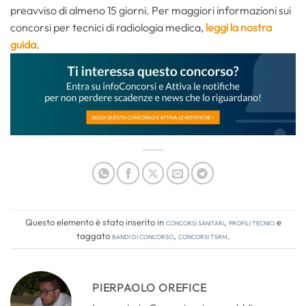
preavviso di almeno 15 giorni. Per maggiori informazioni sui
concorsi per tecnici di radiologia medica,
leggi la nostra
guida
.
Questo elemento è stato inserito in
Concorsi Sanitari
,
Profili tecnici
e
taggato
bandi di concorso
,
concorsi tsrm
.
PIERPAOLO OREFICE