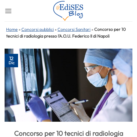
Salta
ai
contenuti
Home
»
Concorsi pubblici
»
Concorsi Sanitari
»
Concorso per 10
tecnici di radiologia presso l'A.O.U. Federico II di Napoli
12
Dic
Concorso per 10 tecnici di radiologia