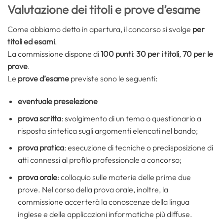
Valutazione dei titoli e prove d’esame
Come abbiamo detto in apertura, il concorso si svolge
per
titoli ed esami
.
La commissione dispone di
100 punti
:
30 per i titoli
,
70 per le
prove
.
Le
prove d’esame
previste sono le seguenti:
eventuale preselezione
prova scritta
: svolgimento di un tema o questionario a
risposta sintetica sugli argomenti elencati nel bando;
prova pratica
: esecuzione di tecniche o predisposizione di
atti connessi al profilo professionale a concorso;
prova orale
: colloquio sulle materie delle prime due
prove. Nel corso della prova orale, inoltre, la
commissione accerterà la conoscenze della lingua
inglese e delle applicazioni informatiche più diffuse.