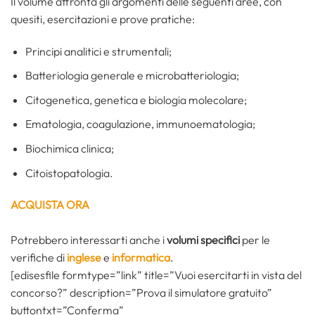
Il volume affronta gli argomenti delle seguenti aree, con
quesiti, esercitazioni e prove pratiche:
Principi analitici e strumentali;
Batteriologia generale e microbatteriologia;
Citogenetica, genetica e biologia molecolare;
Ematologia, coagulazione, immunoematologia;
Biochimica clinica;
Citoistopatologia.
ACQUISTA ORA
Potrebbero interessarti anche i
volumi specifici
per le
verifiche di
inglese
e
informatica
.
[edisesfile formtype=”link” title=”Vuoi esercitarti in vista del
concorso?” description=”Prova il simulatore gratuito”
buttontxt=”Conferma”