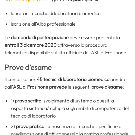
laurea in Tecniche di laboratorio biomedico
iscrizione all’Albo professionale
Le
domanda di partecipazione
deve essere presentata
entro il 3 dicembre 2020
attraverso la procedura
telematica disponibile sul sito ufficiale dell’ASL di Frosinone.
Prove d’esame
Il concorso per
45 tecnici di laboratorio biomedico
bandito
dall’
ASL di Frosinone prevede
le seguenti
prove d’esame
:
1)
prova scritta
: svolgimento di un tema o quesiti a
risposta sintetica/multipla sugli ambiti di competenza del
tecnico di laboratorio
2)
prova pratica
: conoscenza di tecniche specifiche o
predisposizione di atti connessi alla pratica professionale