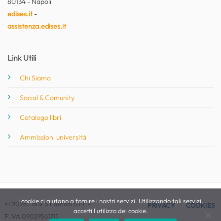
80134 - Napoli
edises.it
-
assistenza.edises.it
Link Utili
Chi Siamo
Social & Comunity
Catalogo libri
Ammissioni università
I cookie ci aiutano a fornire i nostri servizi. Utilizzando tali servizi,
© 2026 EdiSES Edizioni S.r.l. -
PRIVACY
COOKIES
accetti l'utilizzo dei cookie.
P.IVA 09029561215