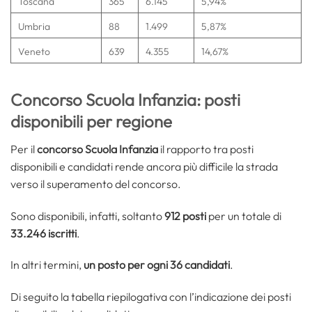
Toscana
365
6.145
5,94%
Umbria
88
1.499
5,87%
Veneto
639
4.355
14,67%
Concorso Scuola Infanzia: posti
disponibili per regione
Per il
concorso Scuola Infanzia
il rapporto tra posti
disponibili e candidati rende ancora più difficile la strada
verso il superamento del concorso.
Sono disponibili, infatti, soltanto
912 posti
per un totale di
33.246 iscritti
.
In altri termini,
un posto per ogni 36 candidati
.
Di seguito la tabella riepilogativa con l’indicazione dei posti