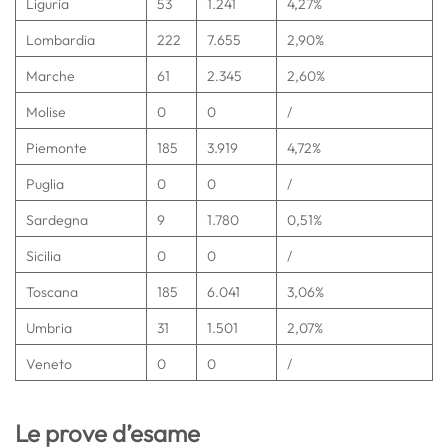
Liguria
53
1.241
4,27%
Lombardia
222
7.655
2,90%
Marche
61
2.345
2,60%
Molise
0
0
/
Piemonte
185
3.919
4,72%
Puglia
0
0
/
Sardegna
9
1.780
0,51%
Sicilia
0
0
/
Toscana
185
6.041
3,06%
Umbria
31
1.501
2,07%
Veneto
0
0
/
Le prove d’esame