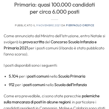
Primaria: quasi 100.000 candidati
per circa 6.000 posti
PUBBLICATO IL
9 NOVEMBRE 2021
DA
PIERPAOLO OREFICE
Come annunciato dal Ministro dell’Istruzione, entro Natale si
svolgerà la
prova scritta
del
Concorso Scuola Infanzia e
Primaria
2021
per i posti comuni (il bando è stato pubblicato
l’anno scorso).
I posti disponibili sono i seguenti:
5.104
per i
posti comuni
nella
Scuola Primaria
912
per i
posti comuni
nella
Scuola dell’Infanzia
Come era prevedibile, ci sono state parecchie
polemiche
sulla mancanza di posti in alcune regioni
: in particolare i
candidati residenti in Campania, Molise e Calabria sono stati