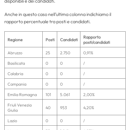
disponibili e dei candidati.
Anche in questo caso nell’ultima colonna indichiamo il
rapporto percentuale tra posti e candidati.
Rapporto
Regione
Posti
Candidati
posti/candidati
Abruzzo
25
2.750
0,91%
Basilicata
0
0
/
Calabria
0
0
/
Campania
0
0
/
Emilia Romagna
101
5.061
2,00%
Friuli Venezia
40
953
4,20%
Giulia
Lazio
0
0
/