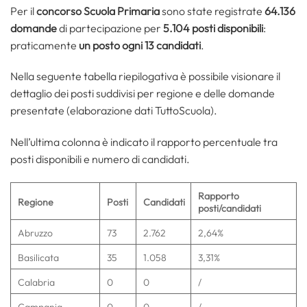
Per il
concorso Scuola Primaria
sono state registrate
64.136
domande
di partecipazione per
5.104 posti disponibili
:
praticamente
un posto ogni 13 candidati
.
Nella seguente tabella riepilogativa è possibile visionare il
dettaglio dei posti suddivisi per regione e delle domande
presentate (elaborazione dati TuttoScuola).
Nell’ultima colonna è indicato il rapporto percentuale tra
posti disponibili e numero di candidati.
Rapporto
Regione
Posti
Candidati
posti/candidati
Abruzzo
73
2.762
2,64%
Basilicata
35
1.058
3,31%
Calabria
0
0
/
Campania
0
0
/