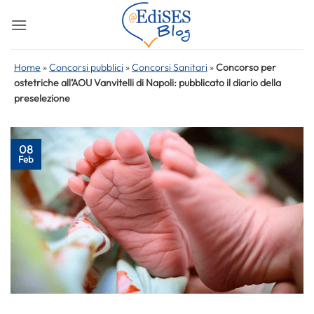
Salta
ai
contenuti
Home
»
Concorsi pubblici
»
Concorsi Sanitari
»
Concorso per
ostetriche all’AOU Vanvitelli di Napoli: pubblicato il diario della
preselezione
08
Feb