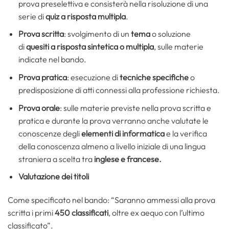
prova preselettiva e consisterà nella risoluzione di una
serie di
quiz a risposta multipla
.
Prova scritta
: svolgimento di un
tema
o soluzione
di
quesiti a risposta sintetica o multipla
, sulle materie
indicate nel bando.
Prova pratica
: esecuzione di
tecniche specifiche
o
predisposizione di atti connessi alla professione richiesta.
Prova orale
: sulle materie previste nella prova scritta e
pratica e durante la prova verranno anche valutate le
conoscenze degli
elementi di informatica
e la verifica
della conoscenza almeno a livello iniziale di una lingua
straniera a scelta tra
inglese e francese.
Valutazione dei titoli
Come specificato nel bando: “Saranno ammessi alla prova
scritta i primi
450 classificati
, oltre ex aequo con l’ultimo
classificato”.