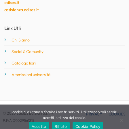
edises.it
-
assistenza.edises.it
Link Utili
Chi Siamo
Social & Comunity
Catalogo libri
Ammissioni università
I cookie ci aiutano a fornire i nostri servizi. Utilizzando tali servizi,
© 2026 EdiSES Edizioni S.r.l. -
PRIVACY
COOKIES
accetti l'utilizzo dei cookie.
P.IVA 09029561215
Accetto
Rifiuto
Cookie Policy