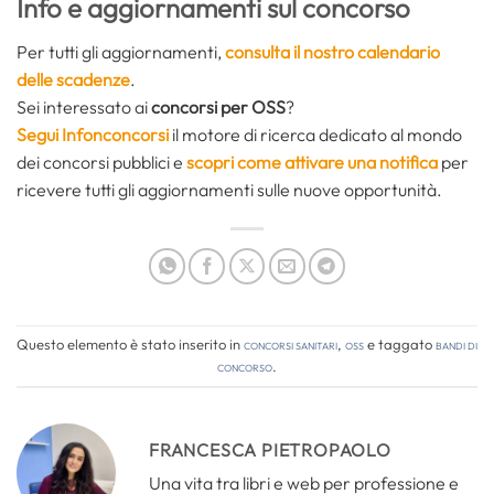
Info e aggiornamenti sul concorso
Per tutti gli aggiornamenti,
consulta il nostro calendario
delle scadenze
.
Sei interessato ai
concorsi per OSS
?
Segui Infonconcorsi
il motore di ricerca dedicato al mondo
dei concorsi pubblici e
scopri come attivare una notifica
per
ricevere tutti gli aggiornamenti sulle nuove opportunità.
Questo elemento è stato inserito in
Concorsi Sanitari
,
OSS
e taggato
bandi di
concorso
.
FRANCESCA PIETROPAOLO
Una vita tra libri e web per professione e