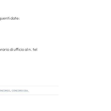
guenti date:
rio di ufficio al n. tel
concorso
,
concorsi OSA
.