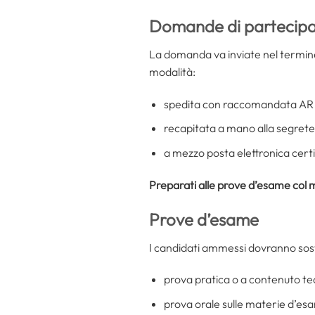
Domande di partecipa
La domanda va inviate nel termin
modalità:
spedita con raccomandata AR
recapitata a mano alla segreter
a mezzo posta elettronica certif
Preparati alle prove d’esame col 
Prove d’esame
I candidati ammessi dovranno sost
prova pratica o a contenuto teo
prova orale sulle materie d’es