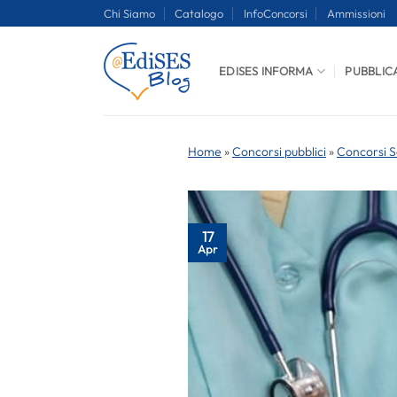
Salta
Chi Siamo
Catalogo
InfoConcorsi
Ammissioni
ai
contenuti
EDISES INFORMA
PUBBLIC
Home
»
Concorsi pubblici
»
Concorsi S
17
Apr