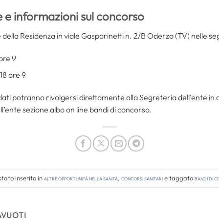
 e informazioni sul concorso
 della Residenza in viale Gasparinetti n. 2/B Oderzo (TV) nelle se
ore 9
18 ore 9
ti potranno rivolgersi direttamente alla Segreteria dell’ente in ora
ll’ente sezione albo on line bandi di concorso.
tato inserito in
Altre opportunità nella sanità
,
Concorsi Sanitari
e taggato
bandi di 
AVUOTI