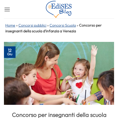
Salta
ai
contenuti
Home
»
Concorsi pubblici
»
Concorsi Scuola
»
Concorso per
insegnanti della scuola d’infanzia a Venezia
12
Giu
Concorso per insegnanti della scuola