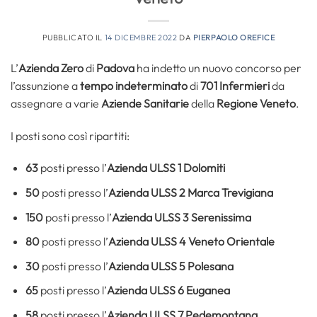
PUBBLICATO IL
14 DICEMBRE 2022
DA
PIERPAOLO OREFICE
L’
Azienda Zero
di
Padova
ha indetto un nuovo concorso per
l’assunzione a
tempo indeterminato
di
701 Infermieri
da
assegnare a varie
Aziende Sanitarie
della
Regione Veneto
.
I posti sono così ripartiti:
63
posti presso l’
Azienda ULSS 1 Dolomiti
50
posti presso l’
Azienda ULSS 2 Marca Trevigiana
150
posti presso l’
Azienda ULSS 3 Serenissima
80
posti presso l’
Azienda ULSS 4 Veneto Orientale
30
posti presso l’
Azienda ULSS 5 Polesana
65
posti presso l’
Azienda ULSS 6 Euganea
58
posti presso l’
Azienda ULSS 7 Pedemontana