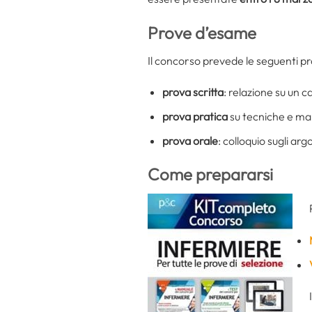
Prove d’esame
Il concorso prevede le seguenti p
prova scritta
: relazione su un c
prova pratica
su tecniche e ma
prova orale
: colloquio sugli ar
Come prepararsi