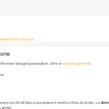
namenti sul concorso
ione
nfermieri bisogna possedere, oltre ai
requisiti generali
:
che
sere iscritti all’albo e possedere il relativo titolo di studio. Le
doma
zo 2020
.