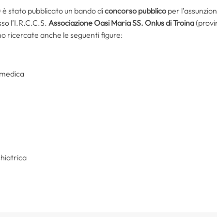
20 è stato pubblicato un bando di
concorso pubblico
per l’assunzio
so l’I.R.C.C.S.
Associazione Oasi Maria SS. Onlus di Troina
(provi
o ricercate anche le seguenti figure:
a medica
chiatrica