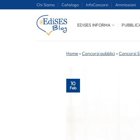
Salta
Chi Siamo
Catalogo
InfoConcorsi
Ammissioni
ai
contenuti
EDISES INFORMA
PUBBLIC
Home
»
Concorsi pubblici
»
Concorsi S
10
Feb