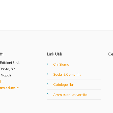
ti
Link Utili
Ce
dizioni S.r.l.
Chi Siamo
Dante, 89
Social & Comunity
 Napoli
t
-
Catalogo libri
nza.edises.it
Ammissioni università