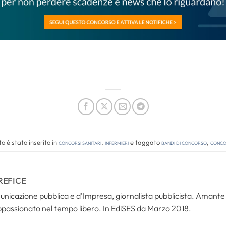
 è stato inserito in
Concorsi Sanitari
,
Infermieri
e taggato
bandi di concorso
,
concor
REFICE
icazione pubblica e d’Impresa, giornalista pubblicista. Amante del
ppassionato nel tempo libero. In EdiSES da Marzo 2018.