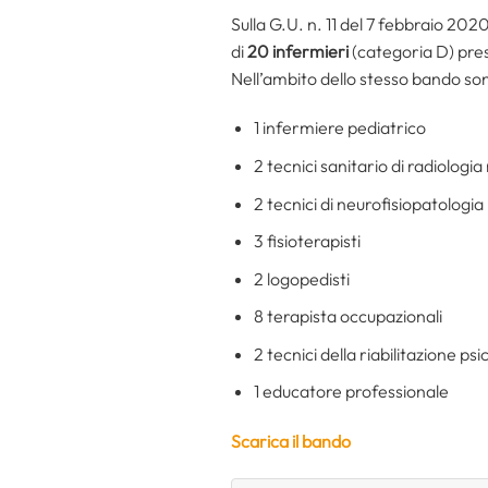
Sulla G.U. n. 11 del 7 febbraio 20
di
20 infermieri
(categoria D) pres
Nell’ambito dello stesso bando son
1 infermiere pediatrico
2 tecnici sanitario di radiologi
2 tecnici di neurofisiopatologia
3 fisioterapisti
2 logopedisti
8 terapista occupazionali
2 tecnici della riabilitazione psi
1 educatore professionale
Scarica il bando