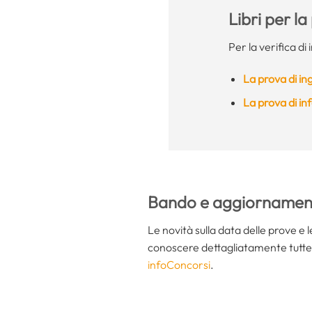
Libri per l
Per la verifica di
La prova di in
La prova di i
Bando e aggiornament
Le novità sulla data delle prove e 
conoscere dettagliatamente tutte 
infoConcorsi
.