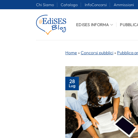
Salta
Chi Siamo
Catalogo
InfoConcorsi
Ammissioni
ai
contenuti
EDISES INFORMA
PUBBLIC
Home
»
Concorsi pubblici
»
Pubblica a
28
Lug