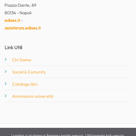
Piazza Dante, 89
80134 - Napoli
edises.it
-
assistenza.edises.it
Link Utili
Chi Siamo
Social & Comunity
Catalogo libri
Ammissioni università
I cookie ci aiutano a fornire i nostri servizi. Utilizzando tali servizi,