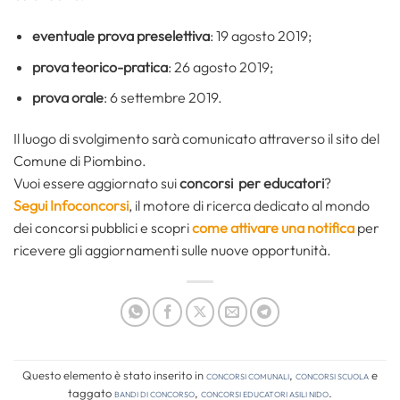
eventuale prova preselettiva
: 19 agosto 2019;
prova teorico-pratica
: 26 agosto 2019;
prova orale
: 6 settembre 2019.
Il luogo di svolgimento sarà comunicato attraverso il sito del
Comune di Piombino.
Vuoi essere aggiornato sui
concorsi per educatori
?
Segui Infoconcorsi
,
il motore di ricerca dedicato al mondo
dei concorsi pubblici e scopri
come attivare una notifica
per
ricevere gli aggiornamenti sulle nuove opportunità.
Questo elemento è stato inserito in
Concorsi comunali
,
Concorsi Scuola
e
taggato
bandi di concorso
,
concorsi educatori asili nido
.